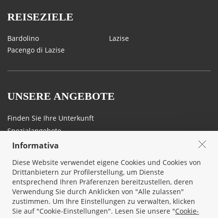
REISEZIELE
Bardolino
Lazise
Pacengo di Lazise
UNSERE ANGEBOTE
Finden Sie Ihre Unterkunft
Spezialangebote
Informativa
Diese Website verwendet eigene Cookies und Cookies von
Drittanbietern zur Profilerstellung, um Dienste
THEMEN
vakantiewoning-
entsprechend Ihren Präferenzen bereitzustellen, deren
gardameer.nl
Verwendung Sie durch Anklicken von "Alle zulassen"
zustimmen. Um Ihre Einstellungen zu verwalten, klicken
Land und Kulinarisches
Über uns
Sie auf "Cookie-Einstellungen". Lesen Sie unsere "
Cookie-
Sport, Kunst und Natur