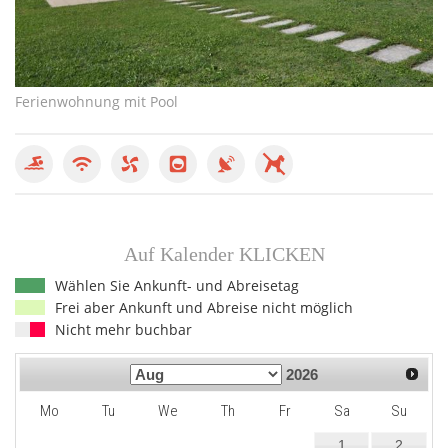
Ferienwohnung mit Pool
Fe
Auf Kalender KLICKEN
Wählen Sie Ankunft- und Abreisetag
Frei aber Ankunft und Abreise nicht möglich
Nicht mehr buchbar
2026
Mo
Tu
We
Th
Fr
Sa
Su
1
2