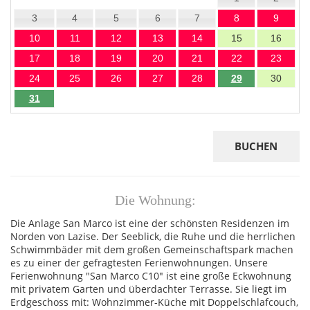
3
4
5
6
7
8
9
10
11
12
13
14
15
16
17
18
19
20
21
22
23
24
25
26
27
28
29
30
31
BUCHEN
Die Wohnung:
Die Anlage San Marco ist eine der schönsten Residenzen im
Norden von Lazise. Der Seeblick, die Ruhe und die herrlichen
Schwimmbäder mit dem großen Gemeinschaftspark machen
es zu einer der gefragtesten Ferienwohnungen. Unsere
Ferienwohnung "San Marco C10" ist eine große Eckwohnung
mit privatem Garten und überdachter Terrasse. Sie liegt im
Erdgeschoss mit: Wohnzimmer-Küche mit Doppelschlafcouch,